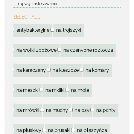
filtruj wg zastosowania
SELECT ALL
antybakteryjne
na trojszyki
na wołki zbożowe
na czerwone roztocza
na karaczany
na kleszcze
na komary
na meszki
na mkliki
na mole
na mrówki
na muchy
na osy
na pchły
na pluskwy
na prusaki
na ptaszyńca