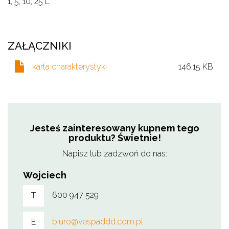
1, 5, 10, 25 L
ZAŁĄCZNIKI
karta charakterystyki
146.15 KB
Jesteś zainteresowany kupnem tego
produktu? Świetnie!
Napisz lub zadzwoń do nas:
Wojciech
600 947 529
T
biuro@vespaddd.com.pl
E