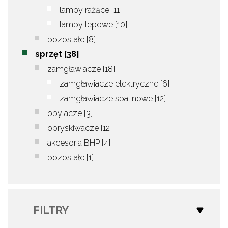
lampy rażące
[11]
lampy lepowe
[10]
pozostałe
[8]
sprzęt
[38]
zamgławiacze
[18]
zamgławiacze elektryczne
[6]
zamgławiacze spalinowe
[12]
opylacze
[3]
opryskiwacze
[12]
akcesoria BHP
[4]
pozostałe
[1]
FILTRY