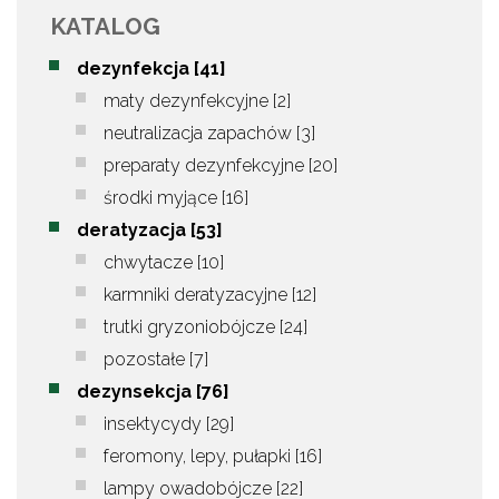
KATALOG
dezynfekcja
[41]
maty dezynfekcyjne
[2]
neutralizacja zapachów
[3]
preparaty dezynfekcyjne
[20]
środki myjące
[16]
deratyzacja
[53]
chwytacze
[10]
karmniki deratyzacyjne
[12]
trutki gryzoniobójcze
[24]
pozostałe
[7]
dezynsekcja
[76]
insektycydy
[29]
feromony, lepy, pułapki
[16]
lampy owadobójcze
[22]