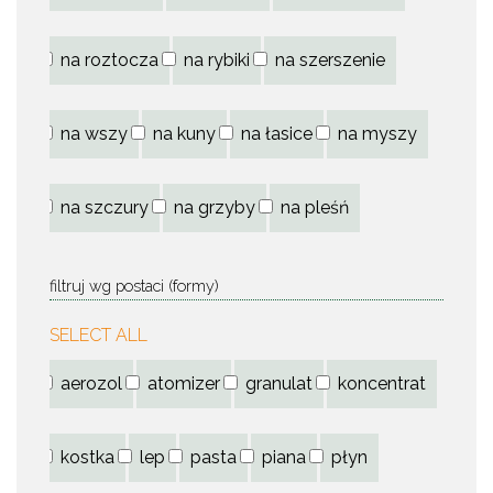
na roztocza
na rybiki
na szerszenie
na wszy
na kuny
na łasice
na myszy
na szczury
na grzyby
na pleśń
filtruj wg postaci (formy)
SELECT ALL
aerozol
atomizer
granulat
koncentrat
kostka
lep
pasta
piana
płyn