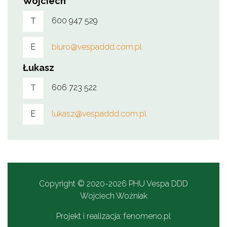
Wojciech
600 947 529
T
biuro@vespaddd.com.pl
E
Łukasz
606 723 522
T
lukasz@vespaddd.com.pl
E
Copyright © 2020-2026 PHU Vespa DDD
Wojciech Woźniak
Projekt i realizacja:
fenomeno.pl