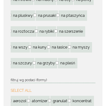
na pluskwy
na prusaki
na ptaszyńca
na roztocza
na rybiki
na szerszenie
na wszy
na kuny
na łasice
na myszy
na szczury
na grzyby
na pleśń
filtruj wg postaci (formy)
SELECT ALL
aerozol
atomizer
granulat
koncentrat