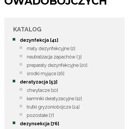
OWADOBÓJCZYCH
KATALOG
dezynfekcja
[41]
maty dezynfekcyjne
[2]
neutralizacja zapachów
[3]
preparaty dezynfekcyjne
[20]
środki myjące
[16]
deratyzacja
[53]
chwytacze
[10]
karmniki deratyzacyjne
[12]
trutki gryzoniobójcze
[24]
pozostałe
[7]
dezynsekcja
[76]