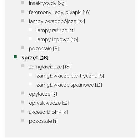
insektycydy
[29]
feromony, lepy, pułapki
[16]
lampy owadobójcze
[22]
lampy rażące
[11]
lampy lepowe
[10]
pozostałe
[8]
sprzęt
[38]
zamgławiacze
[18]
zamgławiacze elektryczne
[6]
zamgławiacze spalinowe
[12]
opylacze
[3]
opryskiwacze
[12]
akcesoria BHP
[4]
pozostałe
[1]