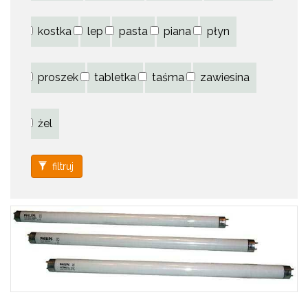
kostka
lep
pasta
piana
płyn
proszek
tabletka
taśma
zawiesina
żel
filtruj