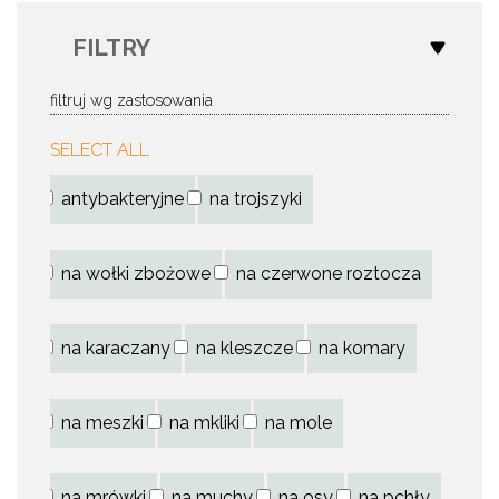
FILTRY
filtruj wg zastosowania
SELECT ALL
antybakteryjne
na trojszyki
na wołki zbożowe
na czerwone roztocza
na karaczany
na kleszcze
na komary
na meszki
na mkliki
na mole
na mrówki
na muchy
na osy
na pchły